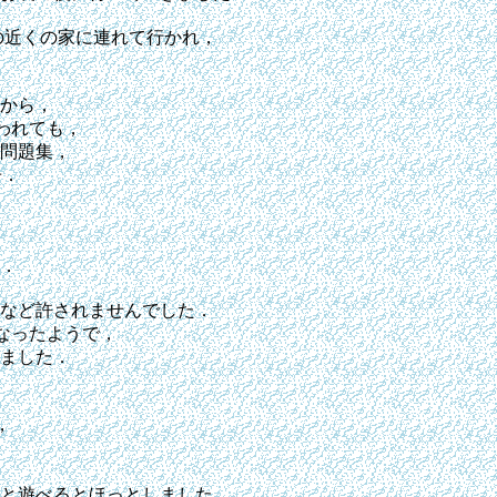
近くの家に連れて行かれ，

から，

れても，

問題集，

．

．

など許されませんでした．

ったようで，

ました．



と遊べるとほっとしました．
