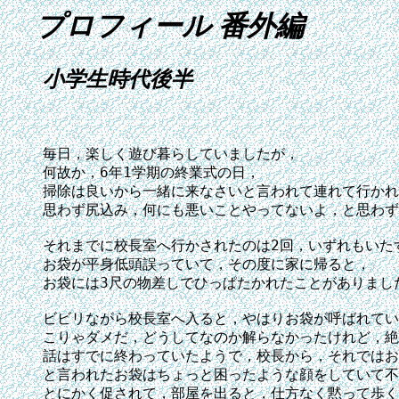
プロフィール 番外編
小学生時代後半
毎日，楽しく遊び暮らしていましたが，

何故か，6年1学期の終業式の日，

掃除は良いから一緒に来なさいと言われて連れて行かれ
思わず尻込み，何にも悪いことやってないよ，と思わず
それまでに校長室へ行かされたのは2回，いずれもいたず
お袋が平身低頭誤っていて，その度に家に帰ると，

お袋には3尺の物差しでひっぱたかれたことがありました
ビビリながら校長室へ入ると，やはりお袋が呼ばれてい
こりゃダメだ，どうしてなのか解らなかったけれど，絶
話はすでに終わっていたようで，校長から，それではお
と言われたお袋はちょっと困ったような顔をしていて不
とにかく促されて，部屋を出ると，仕方なく黙って歩く