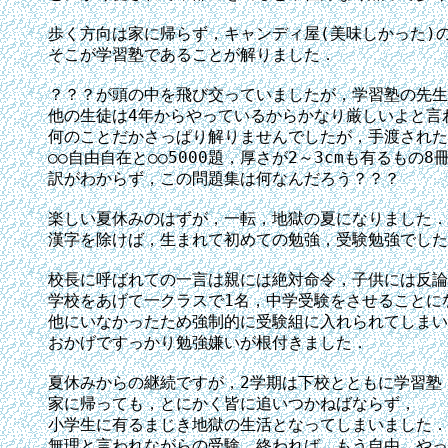
歩く方向は家に帰らず，キャンディ屋(美味しかった)の
そこが学習塾であることが解りました．

？？？が頭の中を飛び交っていましたが，学習塾の先生
他の生徒は4年からやっているからかなり厳しいよと言わ
何のことだかさっぱり解りませんでしたが，手渡された
○○自由自在と○○5000題，厚さが2～3cmも有るもの8冊
訳がわからず，この問題集は何なんだろう？？？

楽しい夏休みのはずが，一転，地獄の夏になりました．

漢字を除けば，生まれて初めての勉強，受験勉強でした
校長に呼ばれての一言は親には絶対命令，子供には反論
学校をあげて一クラスで1名，中学受験をさせることにな
他にいなかったため強制的に受験組に入れられてしまい
おかげですっかり勉強嫌いが根付きました．

夏休みからの継続ですが，2学期は下校とともに学習塾，
家に帰っても，とにかく皆に追いつかねばならず，

小学生に有るまじき地獄の生活となってしまいました．

無理と言われながらの受験，終われば，もう自由，やっ