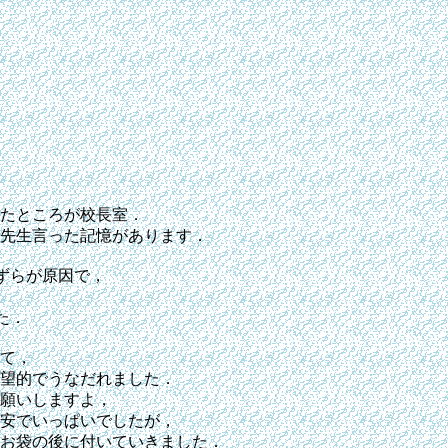
たところが校長室．

先生言った記憶があります．

らが原因で，

．

て，

望的でうなだれました．

願いしますよ，

安でいっぱいでしたが，

お袋の後に付いていきました．
